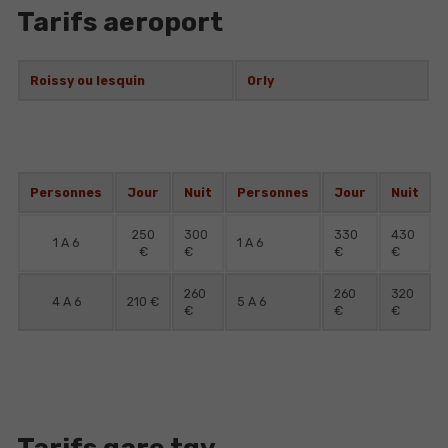
Tarifs aeroport
Roissy ou lesquin
Orly
Personnes
Jour
Nuit
Personnes
Jour
Nuit
250
300
330
430
1 A 6
1 A 6
€
€
€
€
260
260
320
4 A 6
210 €
5 A 6
€
€
€