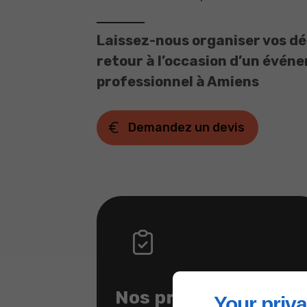
Laissez-nous organiser vos d
retour à l’occasion d’un évén
professionnel à Amiens
Demandez un devis
Nos prestations
Your priva