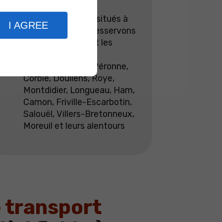
Nos bureaux sont situés à
I AGREE
Amiens, et nous desservons
toute la Somme et les
périphéries
Abbeville, Albert, Péronne,
Corbie, Doullens, Roye,
Montdidier, Longueau, Ham,
Camon, Friville-Escarbotin,
Salouël, Villers-Bretonneux,
Moreuil et leurs alentours
 transport