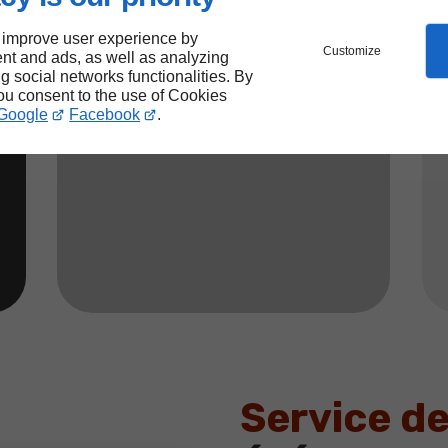
Expérience
 improve user experience by
Customize
nt and ads, as well as analyzing
Notoriété
ng social networks functionalities. By
Contact facile
you consent to the use of Cookies
Disponibilité
Google
Facebook
.
Devis gratuit
Service de