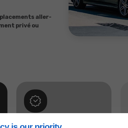
éplacements aller-
ement privé ou
Nos garanties
cy is our priority