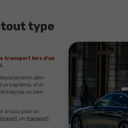
 tout type
e transport lors d’un
l.
éplacements aller-
 d’un baptême, d’un
’entreprise ou bien
r à nous pour un
aéroport
, un
transport