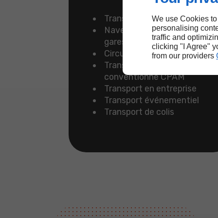
Transport toutes distances
We use Cookies to
personalising conte
Navettes depuis ou vers les
traffic and optimizi
gares et les aéroports
clicking "I Agree" 
Circuit touristique
from our providers
Transport sanitaire
conventionné CPAM
Transport en entreprise
Transport événementiel
Transport de colis